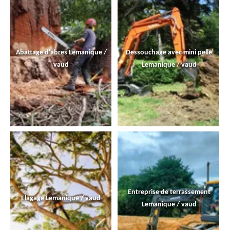
Abattage d'abres Lemanique /
Dessouchage avec mini pelle
vaud
Lemanique / vaud
Entreprise de terrassement
Elagage Lemanique / vaud
Lemanique / vaud