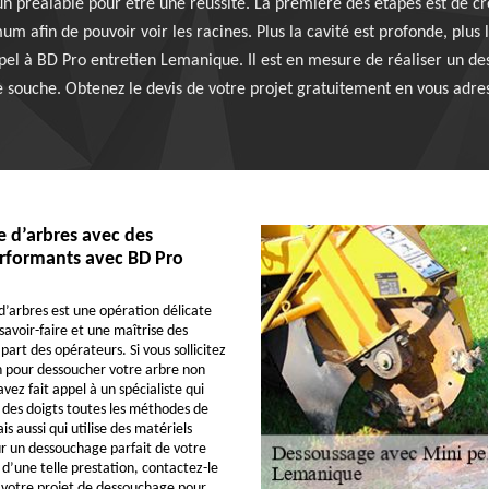
n préalable pour être une réussite. La première des étapes est de cr
m afin de pouvoir voir les racines. Plus la cavité est profonde, plus 
pel à BD Pro entretien Lemanique. Il est en mesure de réaliser un d
e souche. Obtenez le devis de votre projet gratuitement en vous adre
 d’arbres avec des
erformants avec BD Pro
’arbres est une opération délicate
savoir-faire et une maîtrise des
part des opérateurs. Si vous sollicitez
n pour dessoucher votre arbre non
ez fait appel à un spécialiste qui
 des doigts toutes les méthodes de
 aussi qui utilise des matériels
r un dessouchage parfait de votre
 d’une telle prestation, contactez-le
r votre projet de dessouchage pour