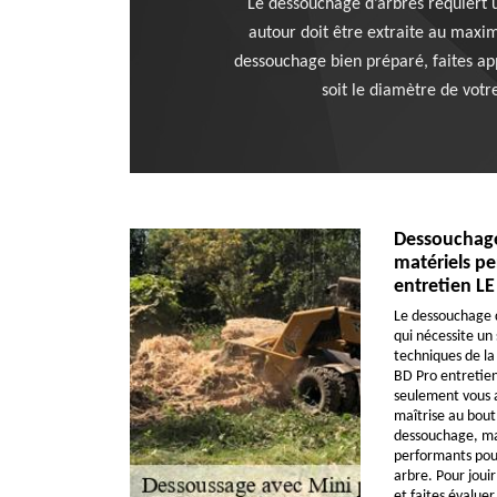
Le dessouchage d’arbres requiert u
autour doit être extraite au maximu
dessouchage bien préparé, faites ap
soit le diamètre de votr
Dessouchage
matériels p
entretien LE
Le dessouchage d
qui nécessite un 
techniques de la 
BD Pro entretie
seulement vous av
maîtrise au bout
dessouchage, mais
performants pou
arbre. Pour jouir
et faites évalue