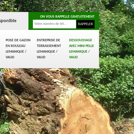
ON VOUS RAPPELLE GRATUITEMENT
sponible
POSE DE GAZON
ENTREPRISE DE
DESSOUCHAGE
EN ROULEAU
TERRASSEMENT
AVEC MINI PELLE
LEMANIQUE /
LEMANIQUE /
LEMANIQUE /
VAUD
VAUD
VAUD