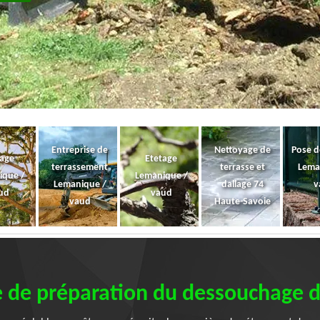
Entreprise de
Nettoyage de
Pose d
gage
Etetage
terrassement
terrasse et
Lema
ique /
Lemanique /
Lemanique /
dallage 74
v
ud
vaud
vaud
Haute-Savoie
e de préparation du dessouchage d