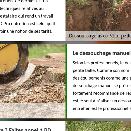
tretien. Ce dernier est un
 techniques relatives au
stataire qui rend un travail
 Pro entretien est celui qu’il
ir une notion de ses tarifs.
Le dessouchage manuel 
Selon les professionnels, le d
petite taille. Comme son nom l
des équipements comme une pi
dessouchage manuel se présent
fortement recommandé de recou
est le seul à réaliser un desso
entretien est le professionnel
re ? Faites appel à BD