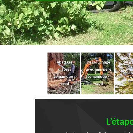
Abattage
Dessouchage
Ela
d'abres
avec mini pelle
Leman
Lemanique /
Lemanique /
va
vaud
vaud
L’étap