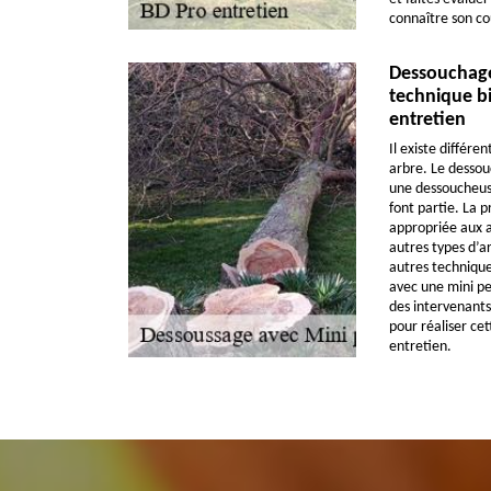
connaître son co
Dessouchage 
technique bi
entretien
Il existe différ
arbre. Le desso
une dessoucheuse
font partie. La 
appropriée aux a
autres types d’ar
autres technique
avec une mini pel
des intervenants
pour réaliser ce
entretien.