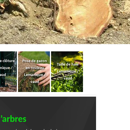
e clôture
Pose de gazon
Taille de haie
nique /
en rouleau
Lemanique /
aud
Lemanique /
vaud
vaud
’arbres