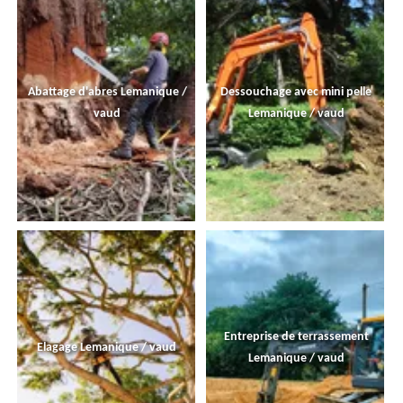
Abattage d'abres Lemanique /
Dessouchage avec mini pelle
vaud
Lemanique / vaud
Entreprise de terrassement
Elagage Lemanique / vaud
Lemanique / vaud