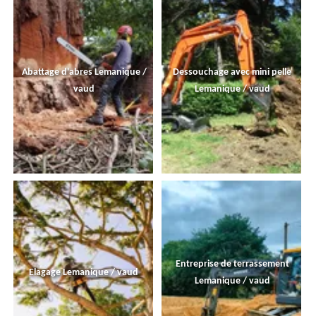
Abattage d'abres Lemanique /
Dessouchage avec mini pelle
vaud
Lemanique / vaud
Entreprise de terrassement
Elagage Lemanique / vaud
Lemanique / vaud