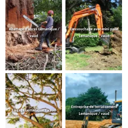
Abattage d'abres Lemanique /
Dessouchage avec mini pelle
vaud
Lemanique / vaud
Entreprise de terrassement
Elagage Lemanique / vaud
Lemanique / vaud