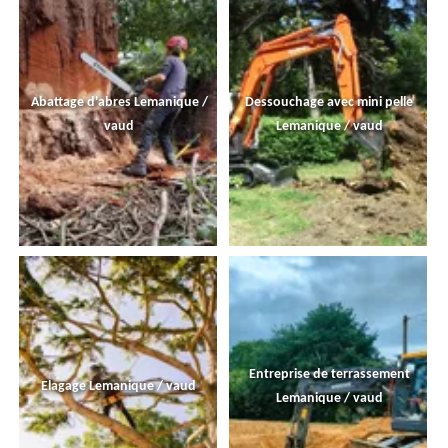
Abattage d'abres Lemanique /
Dessouchage avec mini pelle
vaud
Lemanique / vaud
Entreprise de terrassement
Elagage Lemanique / vaud
Lemanique / vaud