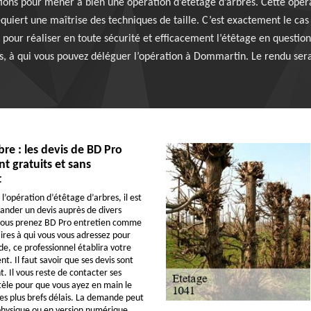
tions pour mener à bien une opération d’étêtage d’arbres. Cette opér
equiert une maîtrise des techniques de taille. C’est exactement le cas
our réaliser en toute sécurité et efficacement l’étêtage en question
res, à qui vous pouvez déléguer l’opération à Dommartin. Le rendu sera
bre : les devis de BD Pro
nt gratuits et sans
t
l’opération d’étêtage d’arbres, il est
ander un devis auprès de divers
 vous prenez BD Pro entretien comme
aires à qui vous vous adressez pour
e, ce professionnel établira votre
t. Il faut savoir que ses devis sont
 Il vous reste de contacter ses
tèle pour que vous ayez en main le
s plus brefs délais. La demande peut
physique ou en version numérique.