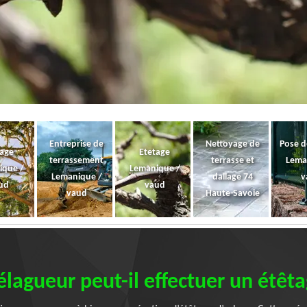
Entreprise de
Nettoyage de
Pose d
gage
Etetage
terrassement
terrasse et
Lema
ique /
Lemanique /
Lemanique /
dallage 74
v
ud
vaud
vaud
Haute-Savoie
élagueur peut-il effectuer un étêta