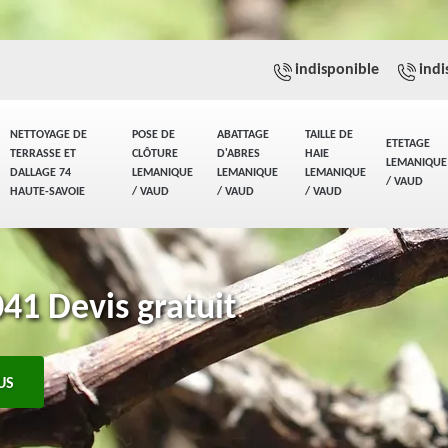
indisponible
indi
NETTOYAGE DE
POSE DE
ABATTAGE
TAILLE DE
ETETAGE
TERRASSE ET
CLÔTURE
D'ABRES
HAIE
LEMANIQUE
DALLAGE 74
LEMANIQUE
LEMANIQUE
LEMANIQUE
/ VAUD
HAUTE-SAVOIE
/ VAUD
/ VAUD
/ VAUD
1 Devis gratuit
US