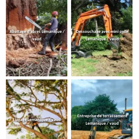
Abattage d'abres Lemanique /
Dessouchage avec mini pelle
vaud
Lemanique / vaud
Entreprise de terrassement
Elagage Lemanique / vaud
Lemanique / vaud