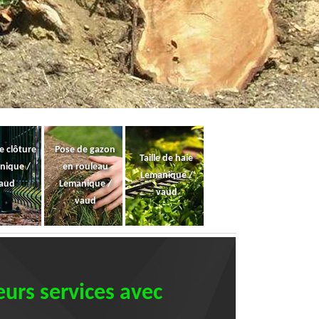
e clôture
Pose de gazon
Taille de haie
nique /
en rouleau
Lemanique /
aud
Lemanique /
vaud
vaud
eurs services avec