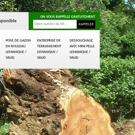
ON VOUS RAPPELLE GRATUITEMENT
sponible
POSE DE GAZON
ENTREPRISE DE
DESSOUCHAGE
EN ROULEAU
TERRASSEMENT
AVEC MINI PELLE
LEMANIQUE /
LEMANIQUE /
LEMANIQUE /
VAUD
VAUD
VAUD