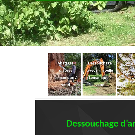
Abattage
Dessouchage
Ela
d'abres
avec mini pelle
Leman
Lemanique /
Lemanique /
va
vaud
vaud
Dessouchage d’arb