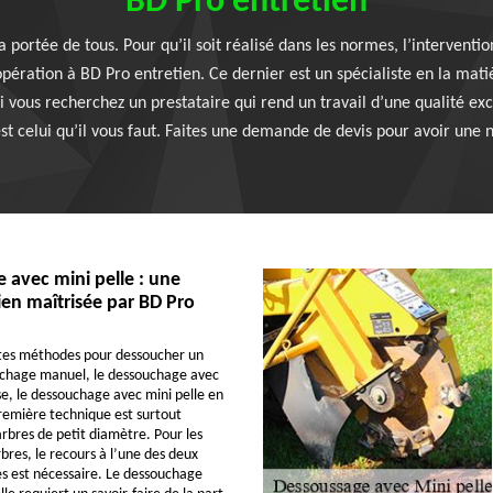
BD Pro entretien
 portée de tous. Pour qu’il soit réalisé dans les normes, l’interventi
 opération à BD Pro entretien. Ce dernier est un spécialiste en la mati
i vous recherchez un prestataire qui rend un travail d’une qualité ex
st celui qu’il vous faut. Faites une demande de devis pour avoir une no
avec mini pelle : une
en maîtrisée par BD Pro
entes méthodes pour dessoucher un
uchage manuel, le dessouchage avec
, le dessouchage avec mini pelle en
première technique est surtout
rbres de petit diamètre. Pour les
bres, le recours à l’une des deux
s est nécessaire. Le dessouchage