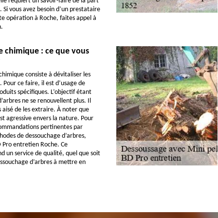
le requiert un savoir-faire de la part
. Si vous avez besoin d’un prestataire
te opération à Roche, faites appel à
.
 chimique : ce que vous
himique consiste à dévitaliser les
 Pour ce faire, il est d’usage de
oduits spécifiques. L’objectif étant
’arbres ne se renouvellent plus. Il
s aisé de les extraire. À noter que
t agressive envers la nature. Pour
commandations pertinentes par
hodes de dessouchage d’arbres,
D Pro entretien Roche. Ce
d un service de qualité, quel que soit
essouchage d’arbres à mettre en