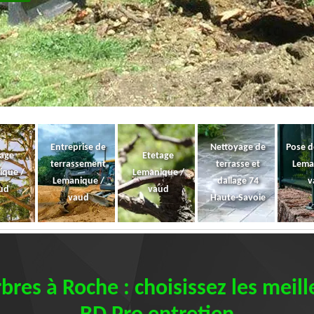
Entreprise de
Nettoyage de
Pose d
gage
Etetage
terrassement
terrasse et
Lema
ique /
Lemanique /
Lemanique /
dallage 74
v
ud
vaud
vaud
Haute-Savoie
res à Roche : choisissez les meill