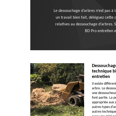
Le dessouchage d’arbres n’est pas à la
un travail bien fait, déléguez cette
relatives au dessouchage d’arbres. S
BD Pro entretien e
Dessouchage 
technique bi
entretien
Il existe différ
arbre. Le desso
une dessoucheuse
font partie. La 
appropriée aux a
autres types d’ar
autres technique