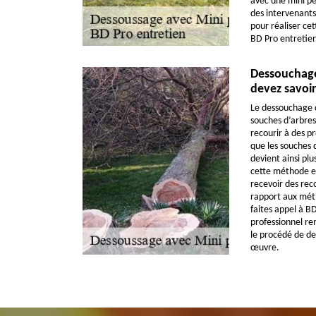
avec une mini pel
des intervenants
pour réaliser cet
BD Pro entretien
Dessouchage
devez savoir
Le dessouchage c
souches d’arbres.
recourir à des pr
que les souches d
devient ainsi plu
cette méthode es
recevoir des re
rapport aux mét
faites appel à B
professionnel ren
le procédé de d
œuvre.