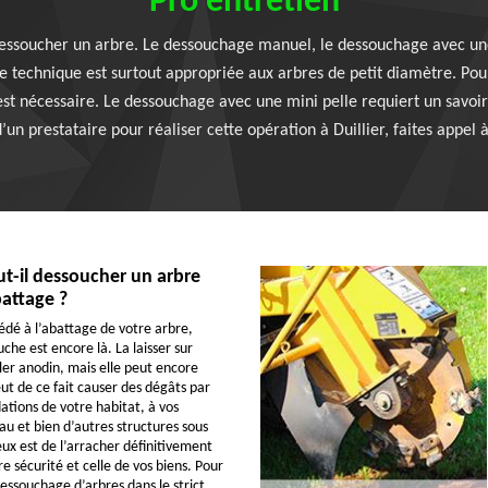
Pro entretien
 dessoucher un arbre. Le dessouchage manuel, le dessouchage avec u
e technique est surtout appropriée aux arbres de petit diamètre. Pour
st nécessaire. Le dessouchage avec une mini pelle requiert un savoir-
’un prestataire pour réaliser cette opération à Duillier, faites appel 
t-il dessoucher un arbre
attage ?
édé à l’abattage de votre arbre,
che est encore là. La laisser sur
er anodin, mais elle peut encore
ut de ce fait causer des dégâts par
ations de votre habitat, à vos
au et bien d’autres structures sous
eux est de l’arracher définitivement
e sécurité et celle de vos biens. Pour
essouchage d’arbres dans le strict