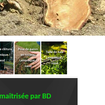
e clôture
Pose de gazon
Taille de haie
nique /
en rouleau
Lemanique /
aud
Lemanique /
vaud
vaud
 maîtrisée par BD