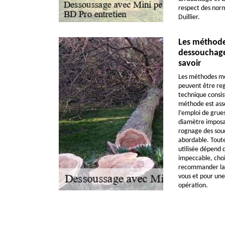
respect des nor
Duillier.
Les méthod
dessouchage 
savoir
Les méthodes mé
peuvent être re
technique consis
méthode est asse
l’emploi de grues
diamètre imposan
rognage des souch
abordable. Toutef
utilisée dépend d
impeccable, choi
recommander la 
vous et pour une 
opération.