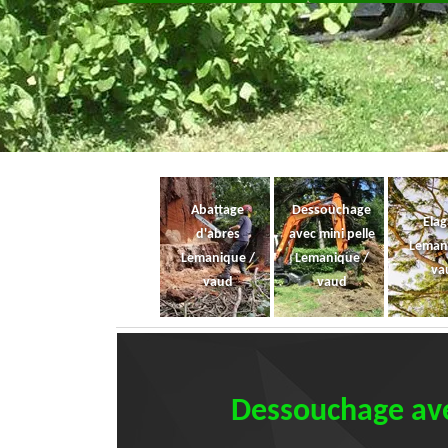
Abattage
Dessouchage
Ela
d'abres
avec mini pelle
Leman
Lemanique /
Lemanique /
va
vaud
vaud
Dessouchage avec