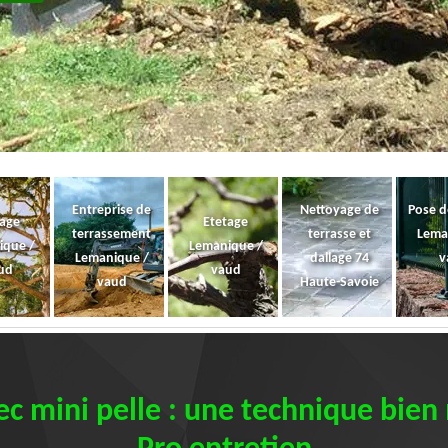
Entreprise de
Nettoyage de
Pose d
gage
Etetage
terrassement
terrasse et
Lema
ique /
Lemanique /
Lemanique /
dallage 74
v
ud
vaud
vaud
Haute-Savoie
 mini pelle : une technique bien