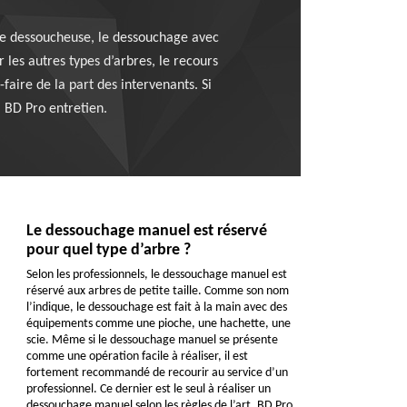
ne dessoucheuse, le dessouchage avec
 les autres types d’arbres, le recours
faire de la part des intervenants. Si
à BD Pro entretien.
Le dessouchage manuel est réservé
pour quel type d’arbre ?
Selon les professionnels, le dessouchage manuel est
réservé aux arbres de petite taille. Comme son nom
l’indique, le dessouchage est fait à la main avec des
équipements comme une pioche, une hachette, une
scie. Même si le dessouchage manuel se présente
comme une opération facile à réaliser, il est
fortement recommandé de recourir au service d’un
professionnel. Ce dernier est le seul à réaliser un
dessouchage manuel selon les règles de l’art. BD Pro