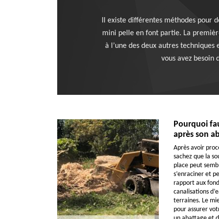
Il existe différentes méthodes pour
mini pelle en font partie. La premièr
à l’une des deux autres techniques e
vous avez besoin d
Pourquoi fau
après son ab
Après avoir proc
sachez que la sou
place peut sembl
s’enraciner et pe
rapport aux fond
canalisations d’e
terraines. Le mi
pour assurer votr
un abattage et d