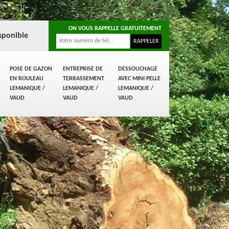
ON VOUS RAPPELLE GRATUITEMENT
sponible
POSE DE GAZON
ENTREPRISE DE
DESSOUCHAGE
EN ROULEAU
TERRASSEMENT
AVEC MINI PELLE
LEMANIQUE /
LEMANIQUE /
LEMANIQUE /
VAUD
VAUD
VAUD