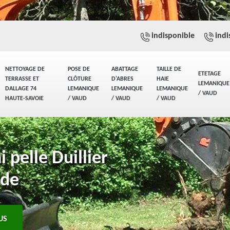
indisponible
indi
NETTOYAGE DE
POSE DE
ABATTAGE
TAILLE DE
ETETAGE
TERRASSE ET
CLÔTURE
D'ABRES
HAIE
LEMANIQUE
DALLAGE 74
LEMANIQUE
LEMANIQUE
LEMANIQUE
/ VAUD
HAUTE-SAVOIE
/ VAUD
/ VAUD
/ VAUD
pelle Duillier
ide
US