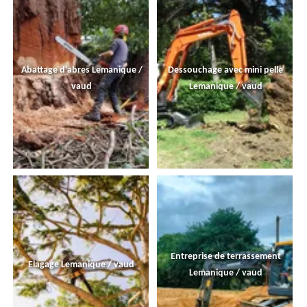
Abattage d'abres Lemanique /
Dessouchage avec mini pelle
vaud
Lemanique / vaud
Entreprise de terrassement
Elagage Lemanique / vaud
Lemanique / vaud