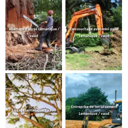
Abattage d'abres Lemanique /
Dessouchage avec mini pelle
vaud
Lemanique / vaud
Entreprise de terrassement
Elagage Lemanique / vaud
Lemanique / vaud