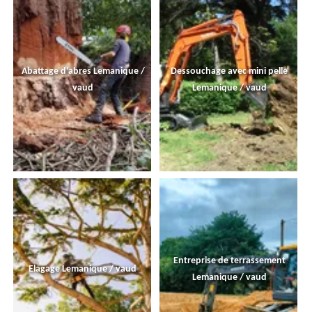
Abattage d'abres Lemanique /
Dessouchage avec mini pelle
vaud
Lemanique / vaud
Entreprise de terrassement
Elagage Lemanique / vaud
Lemanique / vaud