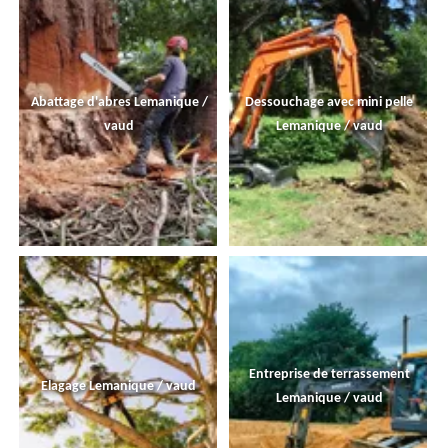
Abattage d'abres Lemanique /
Dessouchage avec mini pelle
vaud
Lemanique / vaud
Entreprise de terrassement
Elagage Lemanique / vaud
Lemanique / vaud