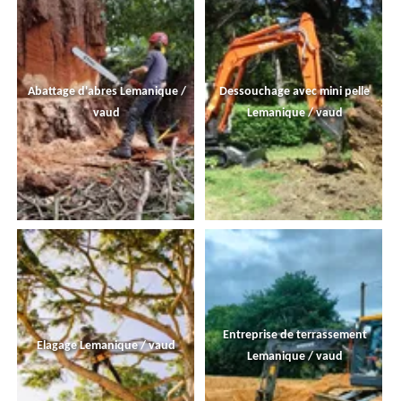
Abattage d'abres Lemanique /
Dessouchage avec mini pelle
vaud
Lemanique / vaud
Entreprise de terrassement
Elagage Lemanique / vaud
Lemanique / vaud