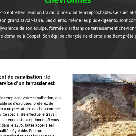
chevronnés
Pro entretien rend un travail d’une qualité irréprochable. Ce spécial
on grand savoir-faire. Ses clients, même les plus exigeants, sont com
olyvalence de son équipe, formée d’artisans de terrassement chevronnés
 domaine à Coppet. Son équipe chargée de clientèle se tient prête p
t de canalisation : le
rvice d’un terrassier est
 de remplacer votre canalisation, que
table ou d’eau usée, préférez de
aux à un prestataire de choix comme
 Ce spécialiste effectue le travail
 Le rendu est exceptionnel. Si vous
 dans le 1296, faites appel à ses
ualité inégalable. Pour un