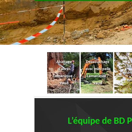
Abattage
Dessouchage
Ela
d'abres
avec mini pelle
Leman
Lemanique /
Lemanique /
va
vaud
vaud
L’équipe de BD P