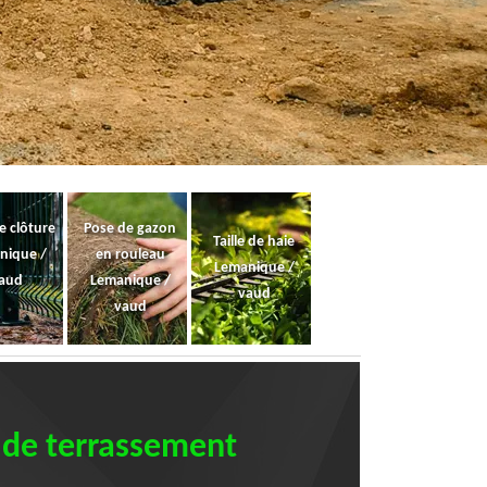
e clôture
Pose de gazon
Taille de haie
nique /
en rouleau
Lemanique /
aud
Lemanique /
vaud
vaud
s de terrassement