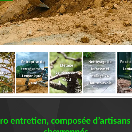
Entreprise de
Nettoyage de
Pose d
gage
Etetage
terrassement
terrasse et
Lema
ique /
Lemanique /
Lemanique /
dallage 74
v
ud
vaud
vaud
Haute-Savoie
ro entretien, composée d’artisan