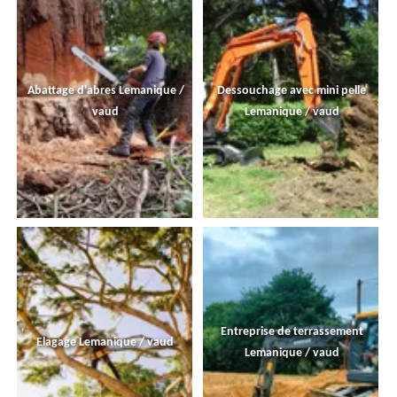
Abattage d'abres Lemanique /
Dessouchage avec mini pelle
vaud
Lemanique / vaud
Entreprise de terrassement
Elagage Lemanique / vaud
Lemanique / vaud