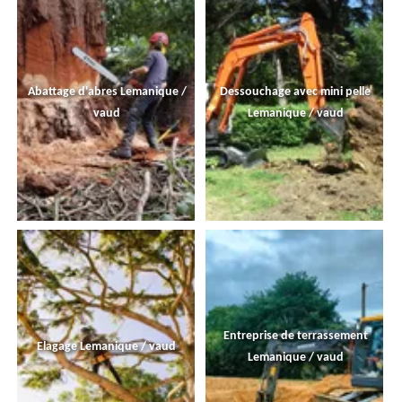
Abattage d'abres Lemanique /
Dessouchage avec mini pelle
vaud
Lemanique / vaud
Entreprise de terrassement
Elagage Lemanique / vaud
Lemanique / vaud