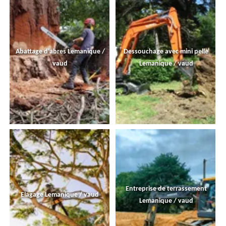
Abattage d'abres Lemanique /
Dessouchage avec mini pelle
vaud
Lemanique / vaud
Entreprise de terrassement
Elagage Lemanique / vaud
Lemanique / vaud