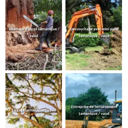
Abattage d'abres Lemanique /
Dessouchage avec mini pelle
vaud
Lemanique / vaud
Entreprise de terrassement
Elagage Lemanique / vaud
Lemanique / vaud