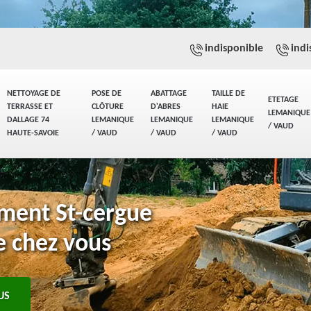
indisponible
indi
NETTOYAGE DE
POSE DE
ABATTAGE
TAILLE DE
ETETAGE
TERRASSE ET
CLÔTURE
D'ABRES
HAIE
LEMANIQUE
DALLAGE 74
LEMANIQUE
LEMANIQUE
LEMANIQUE
/ VAUD
HAUTE-SAVOIE
/ VAUD
/ VAUD
/ VAUD
ement St-cergue
e chez vous
US