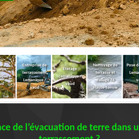
Entreprise de
Nettoyage de
Pose d
gage
Etetage
terrassement
terrasse et
Lema
ique /
Lemanique /
Lemanique /
dallage 74
v
ud
vaud
vaud
Haute-Savoie
lace de l’évacuation de terre dans 