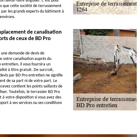
n savoir-faire singulier. C’est pour
ns que cette société de terrassement
ée par les grands experts du bâtiment à
environs.
mplacement de canalisation
 forts de ceux de BD Pro
z une demande de devis de
 votre canalisation auprès du
 entretien, il vous fournira un
té à titre gratuit. De surcroit,
devis par BD Pro entretien ne signifie
t de sa part ni de votre part. Le
cevez contient les points saillants de
liser. Toutefois, le terrassier BD Pro
t à votre disposition si vous avez des
port à ses services ou ses conditions