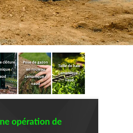
e clôture
Pose de gazon
Taille de haie
nique /
en rouleau
Lemanique /
aud
Lemanique /
vaud
vaud
une opération de