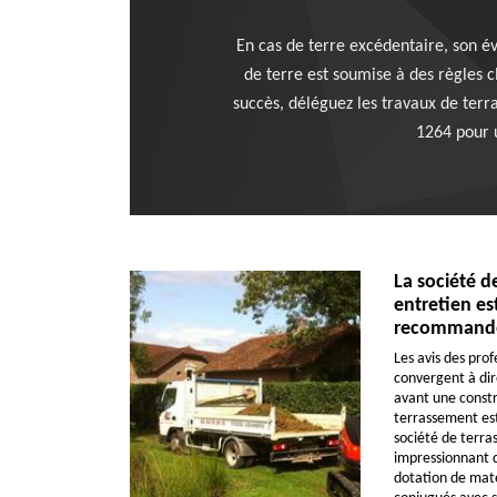
En cas de terre excédentaire, son év
de terre est soumise à des règles c
succès, déléguez les travaux de terr
1264 pour u
La société d
entretien est
recommandé 
Les avis des pro
convergent à dir
avant une constr
terrassement est
société de terra
impressionnant d
dotation de maté