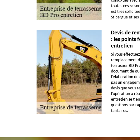
conjugués avec so
toutes ces raiso
est très sollicit
St-cergue et ses 
Devis de re
: les points
entretien
Si vous effectue
remplacement de
terrassier BD Pro
document de quali
l’élaboration de 
pas un engagemen
devis que vous re
l’opération à réa
entretien se tien
questions par rap
tarifaires.