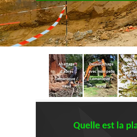
Abattage
Dessouchage
Ela
d'abres
avec mini pelle
Leman
Lemanique /
Lemanique /
va
vaud
vaud
Quelle est la p