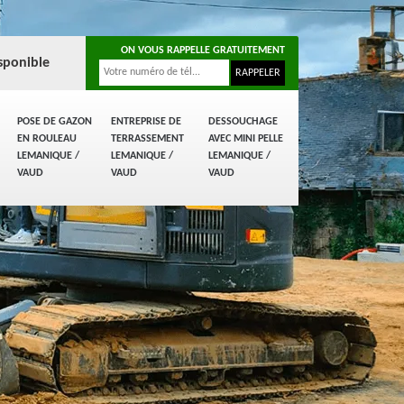
ON VOUS RAPPELLE GRATUITEMENT
sponible
POSE DE GAZON
ENTREPRISE DE
DESSOUCHAGE
EN ROULEAU
TERRASSEMENT
AVEC MINI PELLE
LEMANIQUE /
LEMANIQUE /
LEMANIQUE /
VAUD
VAUD
VAUD