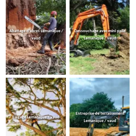
Abattage d'abres Lemanique /
Dessouchage avec mini pelle
vaud
Lemanique / vaud
Entreprise de terrassement
Elagage Lemanique / vaud
Lemanique / vaud