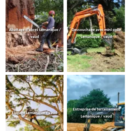
Abattage d'abres Lemanique /
Dessouchage avec mini pelle
vaud
Lemanique / vaud
Entreprise de terrassement
Elagage Lemanique / vaud
Lemanique / vaud