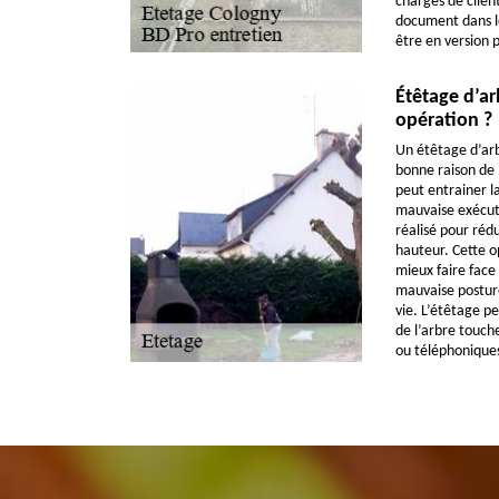
chargés de clien
document dans le
être en version 
Étêtage d’ar
opération ?
Un étêtage d’arbr
bonne raison de 
peut entrainer l
mauvaise exécut
réalisé pour réd
hauteur. Cette o
mieux faire face
mauvaise postur
vie. L’étêtage p
de l’arbre touche
ou téléphonique