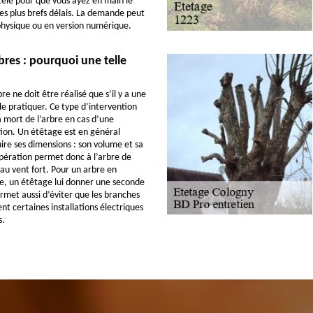
tèle pour que vous ayez en main le
s plus brefs délais. La demande peut
physique ou en version numérique.
bres : pourquoi une telle
e ne doit être réalisé que s’il y a une
le pratiquer. Ce type d’intervention
a mort de l’arbre en cas d’une
ion. Un étêtage est en général
uire ses dimensions : son volume et sa
pération permet donc à l’arbre de
 au vent fort. Pour un arbre en
e, un étêtage lui donner une seconde
ermet aussi d’éviter que les branches
nt certaines installations électriques
s.