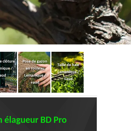
e clôture
Pose de gazon
Taille de haie
nique /
en rouleau
Lemanique /
aud
Lemanique /
vaud
vaud
an élagueur BD Pro