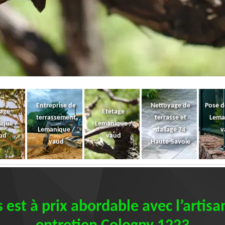
Entreprise de
Nettoyage de
Pose d
gage
Etetage
terrassement
terrasse et
Lema
ique /
Lemanique /
Lemanique /
dallage 74
v
ud
vaud
vaud
Haute-Savoie
s est à prix abordable avec l’artis