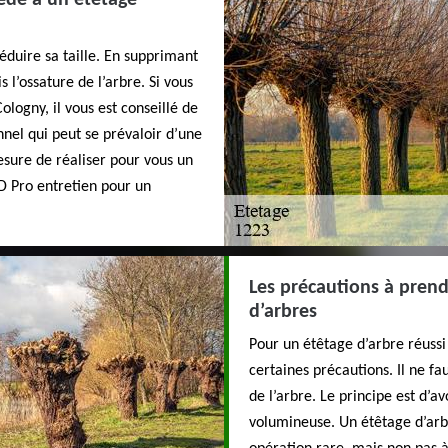
cède à un étêtage
réduire sa taille. En supprimant
s l’ossature de l’arbre. Si vous
logny, il vous est conseillé de
nnel qui peut se prévaloir d’une
esure de réaliser pour vous un
D Pro entretien pour un
Les précautions à prendr
d’arbres
Pour un étêtage d’arbre réussi 
certaines précautions. Il ne fa
de l’arbre. Le principe est d’av
volumineuse. Un étêtage d’arbr