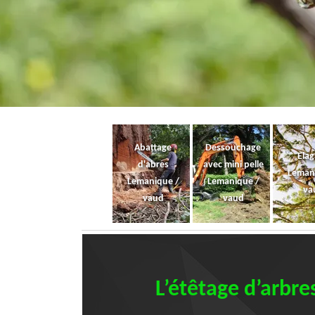
Abattage
Dessouchage
Ela
d'abres
avec mini pelle
Leman
Lemanique /
Lemanique /
va
vaud
vaud
L’étêtage d’arbre