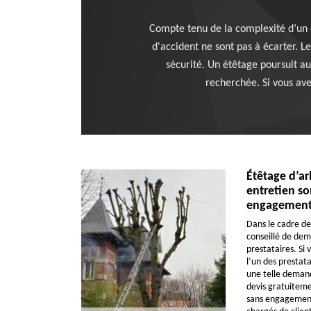
Compte tenu de la complexité d’un ét
d'accident ne sont pas à écarter. L
sécurité. Un étêtage poursuit au
recherchée. Si vous ave
Étêtage d’ar
entretien so
engagemen
Dans le cadre de 
conseillé de dem
prestataires. Si
l’un des prestat
une telle demand
devis gratuitemen
sans engagement.