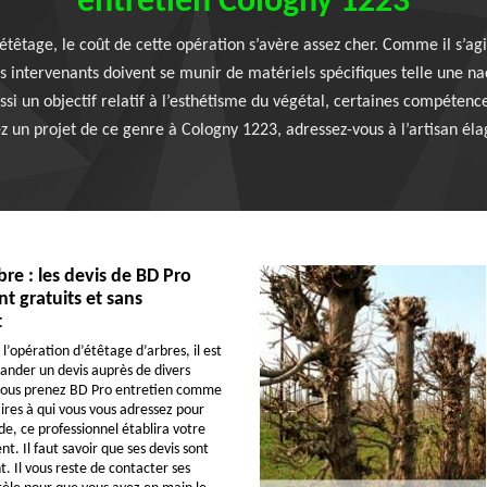
entretien Cologny 1223
êtage, le coût de cette opération s’avère assez cher. Comme il s’agit
es intervenants doivent se munir de matériels spécifiques telle une n
ssi un objectif relatif à l’esthétisme du végétal, certaines compétence
z un projet de ce genre à Cologny 1223, adressez-vous à l’artisan él
bre : les devis de BD Pro
nt gratuits et sans
t
l’opération d’étêtage d’arbres, il est
ander un devis auprès de divers
 vous prenez BD Pro entretien comme
aires à qui vous vous adressez pour
e, ce professionnel établira votre
t. Il faut savoir que ses devis sont
 Il vous reste de contacter ses