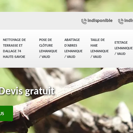
indisponible
indi
NETTOYAGE DE
POSE DE
ABATTAGE
TAILLE DE
ETETAGE
TERRASSE ET
CLÔTURE
D'ABRES
HAIE
LEMANIQUE
DALLAGE 74
LEMANIQUE
LEMANIQUE
LEMANIQUE
/ VAUD
HAUTE-SAVOIE
/ VAUD
/ VAUD
/ VAUD
Devis gratuit
US