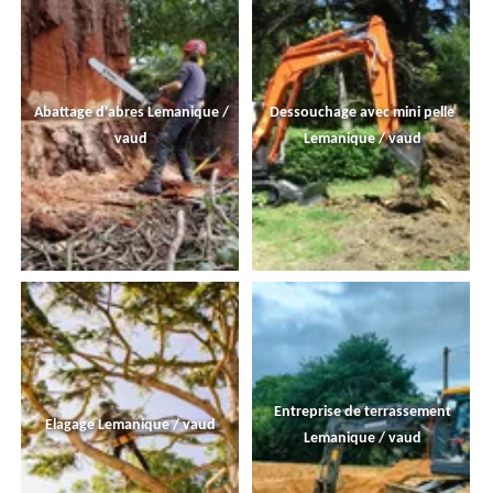
Abattage d'abres Lemanique /
Dessouchage avec mini pelle
vaud
Lemanique / vaud
Entreprise de terrassement
Elagage Lemanique / vaud
Lemanique / vaud