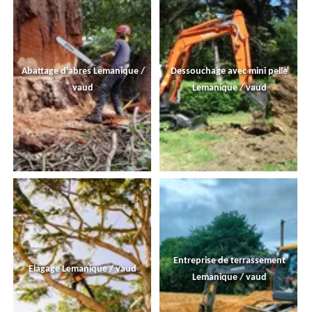
Abattage d'abres Lemanique /
Dessouchage avec mini pelle
vaud
Lemanique / vaud
Entreprise de terrassement
Elagage Lemanique / vaud
Lemanique / vaud