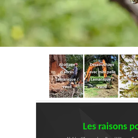
Abattage
Dessouchage
Ela
d'abres
avec mini pelle
Leman
Lemanique /
Lemanique /
va
vaud
vaud
Les raisons p