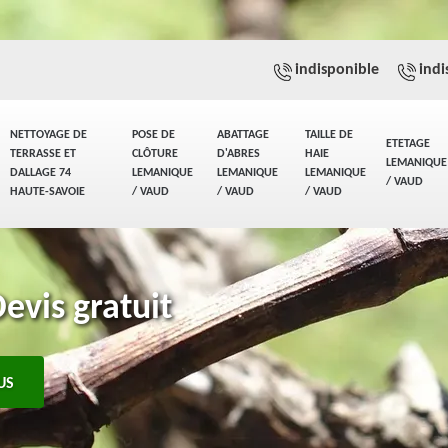
indisponible
indi
NETTOYAGE DE
POSE DE
ABATTAGE
TAILLE DE
ETETAGE
TERRASSE ET
CLÔTURE
D'ABRES
HAIE
LEMANIQUE
DALLAGE 74
LEMANIQUE
LEMANIQUE
LEMANIQUE
/ VAUD
HAUTE-SAVOIE
/ VAUD
/ VAUD
/ VAUD
evis gratuit
US