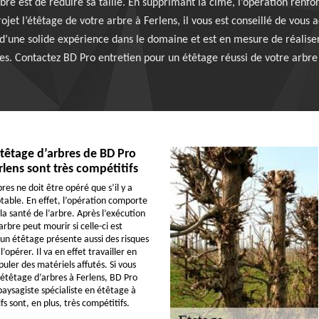
bre est de réduire sa taille. En supprimant la cime, l’opération renfor
ojet l’étêtage de votre arbre à Ferlens, il vous est conseillé de vous 
r d’une solide expérience dans le domaine et est en mesure de réalise
es. Contactez BD Pro entretien pour un étêtage réussi de votre arbre
’étêtage d’arbres de BD Pro
rlens sont très compétitifs
es ne doit être opéré que s’il y a
table. En effet, l’opération comporte
la santé de l’arbre. Après l’exécution
’arbre peut mourir si celle-ci est
 un étêtage présente aussi des risques
l’opérer. Il va en effet travailler en
uler des matériels affutés. Si vous
’étêtage d’arbres à Ferlens, BD Pro
paysagiste spécialiste en étêtage à
fs sont, en plus, très compétitifs.