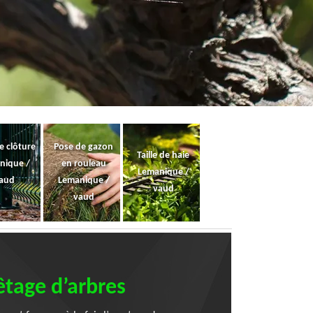
e clôture
Pose de gazon
Taille de haie
nique /
en rouleau
Lemanique /
aud
Lemanique /
vaud
vaud
êtage d’arbres