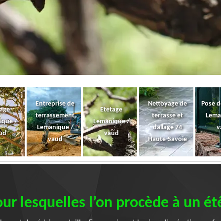
Entreprise de
Nettoyage de
Pose d
gage
Etetage
terrassement
terrasse et
Lema
ique /
Lemanique /
Lemanique /
dallage 74
v
ud
vaud
vaud
Haute-Savoie
our lesquelles l’on procède à un ét