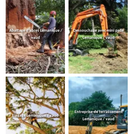
Abattage d'abres Lemanique /
Dessouchage avec mini pelle
vaud
Lemanique / vaud
Entreprise de terrassement
Elagage Lemanique / vaud
Lemanique / vaud