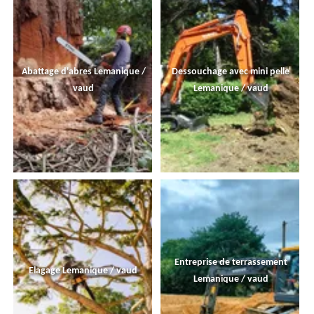
Abattage d'abres Lemanique /
Dessouchage avec mini pelle
vaud
Lemanique / vaud
Entreprise de terrassement
Elagage Lemanique / vaud
Lemanique / vaud