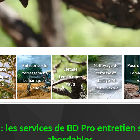
Entreprise de
Nettoyage de
Pose d
gage
Etetage
terrassement
terrasse et
Lema
ique /
Lemanique /
Lemanique /
dallage 74
v
ud
vaud
vaud
Haute-Savoie
: les services de BD Pro entretien s