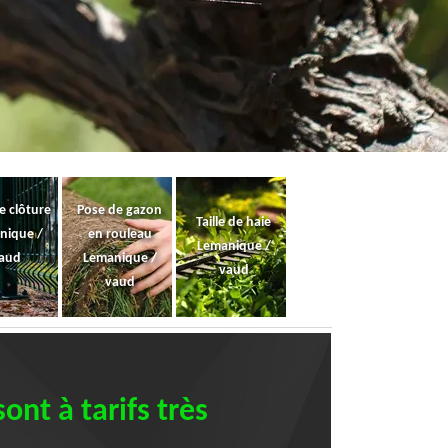
e clôture
Pose de gazon
Taille de haie
nique /
en rouleau
Lemanique /
aud
Lemanique /
vaud
vaud
ont à tarifs très