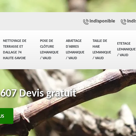
indisponible
indi
NETTOYAGE DE
POSE DE
ABATTAGE
TAILLE DE
ETETAGE
TERRASSE ET
CLÔTURE
D'ABRES
HAIE
LEMANIQUE
DALLAGE 74
LEMANIQUE
LEMANIQUE
LEMANIQUE
/ VAUD
HAUTE-SAVOIE
/ VAUD
/ VAUD
/ VAUD
607 Devis gratuit
US