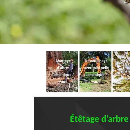
Abattage
Dessouchage
Ela
d'abres
avec mini pelle
Leman
Lemanique /
Lemanique /
va
vaud
vaud
Étêtage d’arbre 