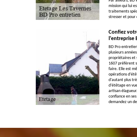
Par ailleurs, BD 
mission qui lui e
traitements spéci
stresser et pour 
Confiez votr
l’entreprise
BD Pro entretien
plusieurs années 
propriétaires et 
1607 préfèrent se
faire. Elle est 
opérations d’étêt
d’autant plus trè
d’étêtage en vue
artisan élagueur
confiance en ses
demandez un dev