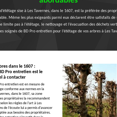
abordables
d’étêtage sise à Les Tavernes, dans le 1607, est la préférée des propri
ble. Même les plus exigeants parmi eux déclarent être satisfaits de se
 limite pas à l’étêtage, le nettoyage et l’évacuation des déchets vert
ces soignés de BD Pro entretien pour l’étêtage de vos arbres à Les Ta
bres dans le 1607 :
BD Pro entretien est le
l à contacter
Pro entretien est en mesure de
age conforme aux normes en la
vernes, dans le 1607, sa zone
Les propriétaires la recommandent
elon les règles de l’art à Les
ns de l’écoute lui a permis d’avancer
ptée aux besoins des propriétaires.