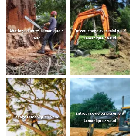
Abattage d'abres Lemanique /
Dessouchage avec mini pelle
vaud
Lemanique / vaud
Entreprise de terrassement
Elagage Lemanique / vaud
Lemanique / vaud