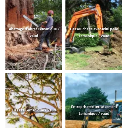
Abattage d'abres Lemanique /
Dessouchage avec mini pelle
vaud
Lemanique / vaud
Entreprise de terrassement
Elagage Lemanique / vaud
Lemanique / vaud