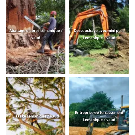
Abattage d'abres Lemanique /
Dessouchage avec mini pelle
vaud
Lemanique / vaud
Entreprise de terrassement
Elagage Lemanique / vaud
Lemanique / vaud