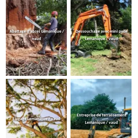
Abattage d'abres Lemanique /
Dessouchage avec mini pelle
vaud
Lemanique / vaud
Entreprise de terrassement
Elagage Lemanique / vaud
Lemanique / vaud