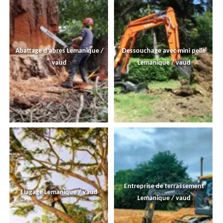
Abattage d'abres Lemanique /
Dessouchage avec mini pelle
vaud
Lemanique / vaud
Entreprise de terrassement
Elagage Lemanique / vaud
Lemanique / vaud