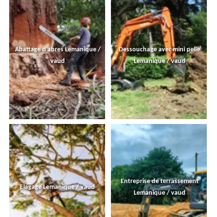
Abattage d'abres Lemanique /
Dessouchage avec mini pelle
vaud
Lemanique / vaud
Entreprise de terrassement
Elagage Lemanique / vaud
Lemanique / vaud