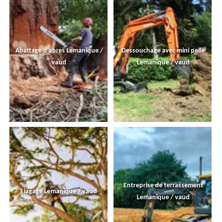
Abattage d'abres Lemanique /
Dessouchage avec mini pelle
vaud
Lemanique / vaud
Entreprise de terrassement
Elagage Lemanique / vaud
Lemanique / vaud