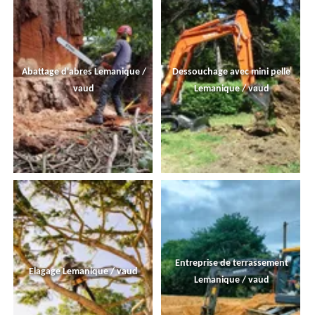
Abattage d'abres Lemanique /
Dessouchage avec mini pelle
vaud
Lemanique / vaud
Entreprise de terrassement
Elagage Lemanique / vaud
Lemanique / vaud