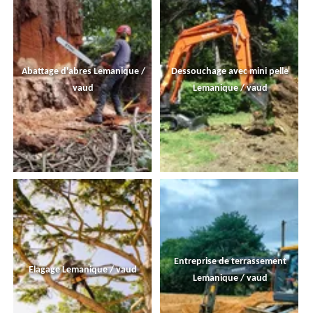
Abattage d'abres Lemanique /
Dessouchage avec mini pelle
vaud
Lemanique / vaud
Entreprise de terrassement
Elagage Lemanique / vaud
Lemanique / vaud