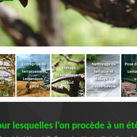
Entreprise de
Nettoyage de
Pose d
gage
Etetage
terrassement
terrasse et
Lema
ique /
Lemanique /
Lemanique /
dallage 74
v
ud
vaud
vaud
Haute-Savoie
our lesquelles l’on procède à un ét