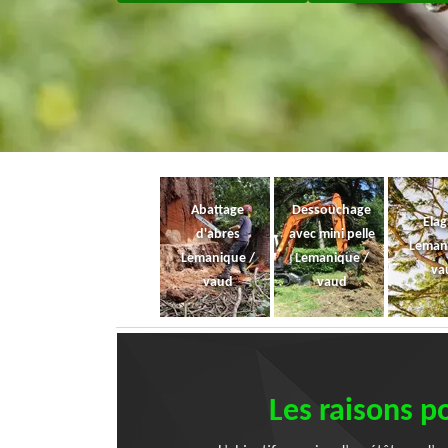
Abattage
Dessouchage
Ela
d'abres
avec mini pelle
Leman
Lemanique /
Lemanique /
va
vaud
vaud
Les raisons p