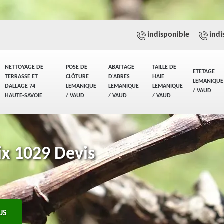
indisponible
indi
NETTOYAGE DE
POSE DE
ABATTAGE
TAILLE DE
ETETAGE
TERRASSE ET
CLÔTURE
D'ABRES
HAIE
LEMANIQUE
DALLAGE 74
LEMANIQUE
LEMANIQUE
LEMANIQUE
/ VAUD
HAUTE-SAVOIE
/ VAUD
/ VAUD
/ VAUD
oix 1029 Devis
US