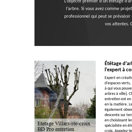
L’objectif premier d’un étêtage d’ar
l’arbre. Si vous avez comme projet 
professionnel qui peut se prévaloi
vos attentes. 
Étêtage d’ar
l’expert à co
Expert en créat
d’espaces verts,
à qui vous pouvez
arbres à ville}.
entretien est en
en la matière. L
également observ
descente sur ter
en choisissant le
spécialiste en ét
croix. Appelez-le