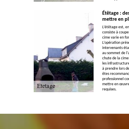
Étêtage : de
mettre en p
L’étêtage est, en
consiste à couper
cime varie en fon
L’opération prés
intervenants éta
au sommet de l’ar
chute de la cim
les infrastructur
à prendre lors d
êtes recommandé
professionnel c
mettre en œuvre 
requises.