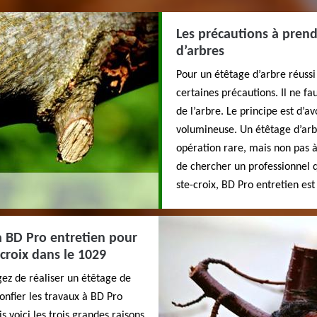
Les précautions à prendr
d’arbres
Pour un étêtage d’arbre réussi 
certaines précautions. Il ne fa
de l’arbre. Le principe est d’av
volumineuse. Un étêtage d’arbr
opération rare, mais non pas à
de chercher un professionnel qu
ste-croix, BD Pro entretien est 
à BD Pro entretien pour
-croix dans le 1029
agez de réaliser un étêtage de
onfier les travaux à BD Pro
s voici les trois grandes raisons