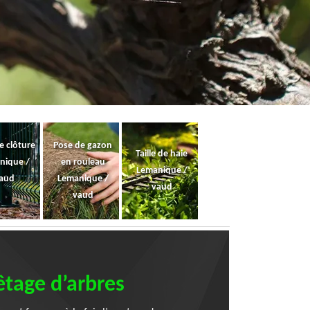
e clôture
Pose de gazon
Taille de haie
nique /
en rouleau
Lemanique /
aud
Lemanique /
vaud
vaud
êtage d’arbres