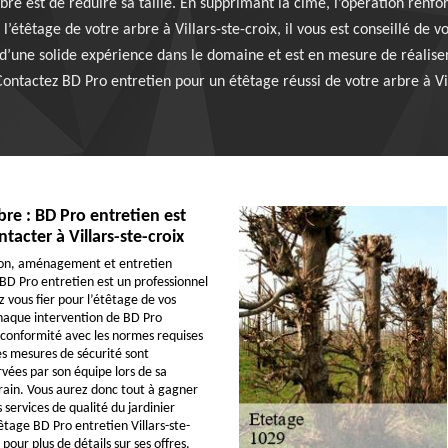
bre est de réduire sa taille. En supprimant la cime, l’opération renfor
l’étêtage de votre arbre à Villars-ste-croix, il vous est conseillé de 
r d’une solide expérience dans le domaine et est en mesure de réalise
Contactez BD Pro entretien pour un étêtage réussi de votre arbre à Vil
bre : BD Pro entretien est
ntacter à Villars-ste-croix
ion, aménagement et entretien
 BD Pro entretien est un professionnel
 vous fier pour l’étêtage de vos
 Chaque intervention de BD Pro
 conformité avec les normes requises
es mesures de sécurité sont
ées par son équipe lors de sa
rain. Vous aurez donc tout à gagner
s services de qualité du jardinier
êtage BD Pro entretien Villars-ste-
 pour plus de détails sur ses offres.