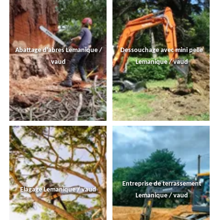
Abattage d'abres Lemanique /
Dessouchage avec mini pelle
vaud
Lemanique / vaud
Entreprise de terrassement
Elagage Lemanique / vaud
Lemanique / vaud