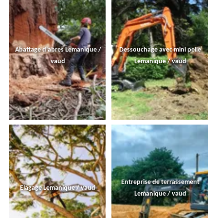
Abattage d'abres Lemanique /
Dessouchage avec mini pelle
vaud
Lemanique / vaud
Entreprise de terrassement
Elagage Lemanique / vaud
Lemanique / vaud