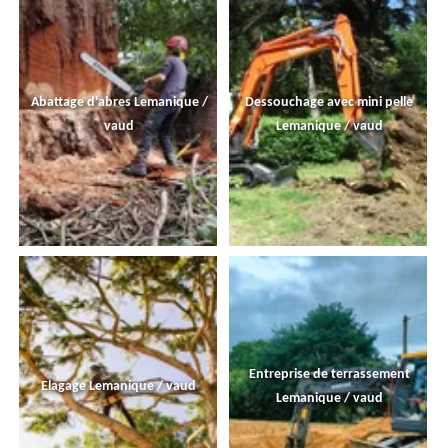
Abattage d'abres Lemanique /
Dessouchage avec mini pelle
vaud
Lemanique / vaud
Entreprise de terrassement
Elagage Lemanique / vaud
Lemanique / vaud