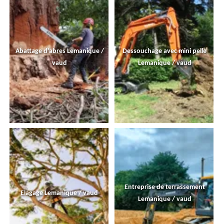
Abattage d'abres Lemanique /
Dessouchage avec mini pelle
vaud
Lemanique / vaud
Entreprise de terrassement
Elagage Lemanique / vaud
Lemanique / vaud