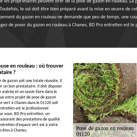
 les propriétaires peuvent tirer de la pose de gazon en rouleau. La 
. Toutefois, le sol doit être bien préparé avant la mise en œuvre de ce
oppement du gazon en rouleau ne demande que peu de temps, une court
sagez de poser du gazon en rouleau à Chanes, BD Pro entretien est l
use en rouleau : où trouver
ataire ?
de gazon soit une totale réussite, il
 un bon prestataire. Il doit disposer
 avérée et un savoir-faire dans le
ue votre projet de pose de gazon
e vert à Chanes dans le 01120 soit
ntretien est le professionnel
 vous. BD Pro entretien, un
é assurant des prestations de qualité
entretien d’espace vert est à votre
us êtes à Chanes.