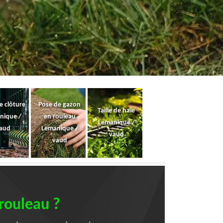
e clôture
Pose de gazon
Taille de haie
nique /
en rouleau
Lemanique /
aud
Lemanique /
vaud
vaud
rouleau ?