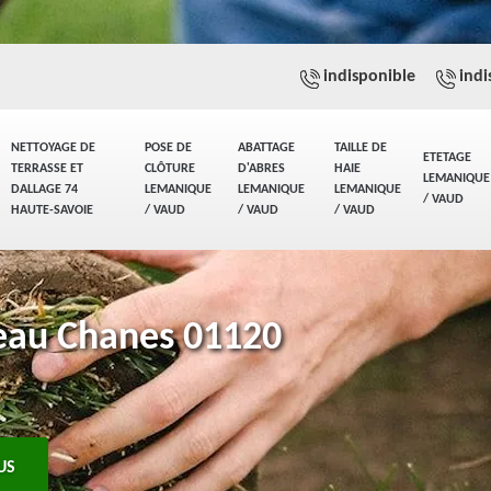
indisponible
indi
NETTOYAGE DE
POSE DE
ABATTAGE
TAILLE DE
ETETAGE
TERRASSE ET
CLÔTURE
D'ABRES
HAIE
LEMANIQUE
DALLAGE 74
LEMANIQUE
LEMANIQUE
LEMANIQUE
/ VAUD
HAUTE-SAVOIE
/ VAUD
/ VAUD
/ VAUD
leau Chanes 01120
US