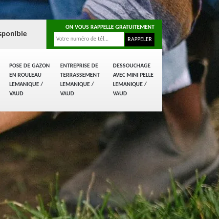
ON VOUS RAPPELLE GRATUITEMENT
sponible
POSE DE GAZON
ENTREPRISE DE
DESSOUCHAGE
EN ROULEAU
TERRASSEMENT
AVEC MINI PELLE
LEMANIQUE /
LEMANIQUE /
LEMANIQUE /
VAUD
VAUD
VAUD