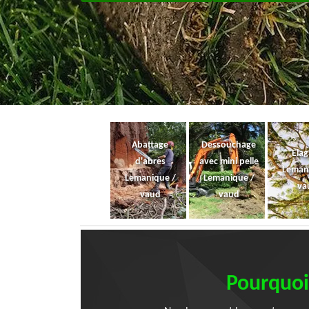
Abattage
Dessouchage
Ela
d'abres
avec mini pelle
Leman
Lemanique /
Lemanique /
va
vaud
vaud
Pourquoi