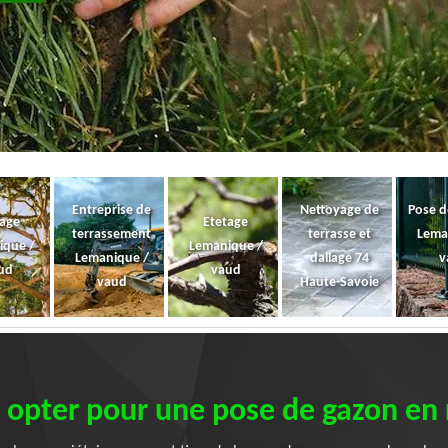
Entreprise de
Nettoyage de
Pose d
gage
Etetage
terrassement
terrasse et
Lema
ique /
Lemanique /
Lemanique /
dallage 74
v
ud
vaud
vaud
Haute-Savoie
 opter pour une pose de gazon en 