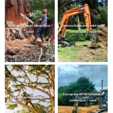
Abattage d'abres Lemanique /
Dessouchage avec mini pelle
vaud
Lemanique / vaud
Entreprise de terrassement
Elagage Lemanique / vaud
Lemanique / vaud