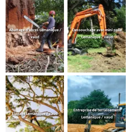
Abattage d'abres Lemanique /
Dessouchage avec mini pelle
vaud
Lemanique / vaud
Entreprise de terrassement
Elagage Lemanique / vaud
Lemanique / vaud