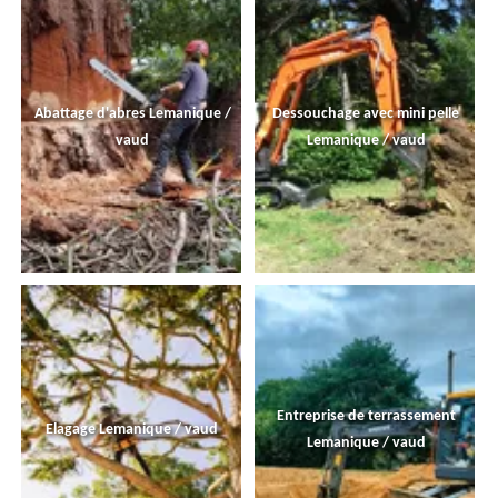
Abattage d'abres Lemanique /
Dessouchage avec mini pelle
vaud
Lemanique / vaud
Entreprise de terrassement
Elagage Lemanique / vaud
Lemanique / vaud