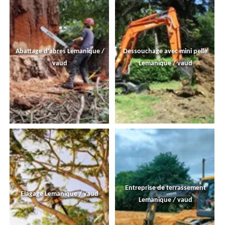
Abattage d'abres Lemanique /
Dessouchage avec mini pelle
vaud
Lemanique / vaud
Entreprise de terrassement
Elagage Lemanique / vaud
Lemanique / vaud