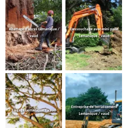
Abattage d'abres Lemanique /
Dessouchage avec mini pelle
vaud
Lemanique / vaud
Entreprise de terrassement
Elagage Lemanique / vaud
Lemanique / vaud